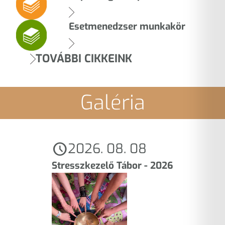
Esetmenedzser munkakör
TOVÁBBI CIKKEINK
Galéria
schedule
2026. 08. 08
Stresszkezelő Tábor - 2026