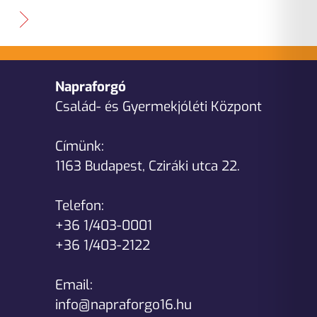
Napraforgó
Család- és Gyermekjóléti Központ
Címünk:
1163 Budapest, Cziráki utca 22.
Telefon:
+36 1/403-0001
+36 1/403-2122
Email:
info@napraforgo16.hu