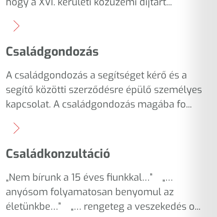
hogy a XVI. kerületi közüzemi díjtart...
Családgondozás
A családgondozás a segítséget kérő és a
segítő közötti szerződésre épülő személyes
kapcsolat. A családgondozás magába fo...
Családkonzultáció
„Nem bírunk a 15 éves fiunkkal…” „…
anyósom folyamatosan benyomul az
életünkbe…” „… rengeteg a veszekedés o...